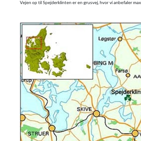
Vejen op til Spejderklinten er en grusvej, hvor vi anbefaler ma